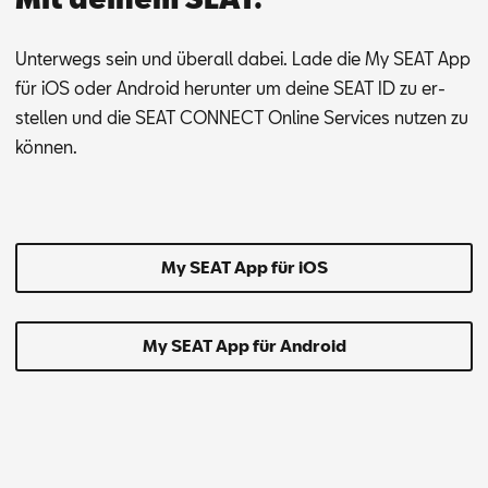
Un­ter­wegs sein und über­all da­bei. Lade die My SEAT App
für iOS oder An­dro­id her­un­ter um dei­ne SEAT ID zu er­
stel­len und die SEAT CON­NECT On­line Ser­vices nut­zen zu
kön­nen.
My SEAT App für iOS
My SEAT App für Android