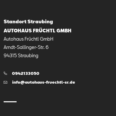
Mail schreiben
Kontaktformular
Anrufen
Standort Straubing
AUTOHAUS FRÜCHTL GMBH
Autohaus Früchtl GmbH
Arndt-Sallinger-Str.
6
94315
Straubing
Telefon:
0942133050
E-
info@autohaus-fruechtl-sr.de
Mail