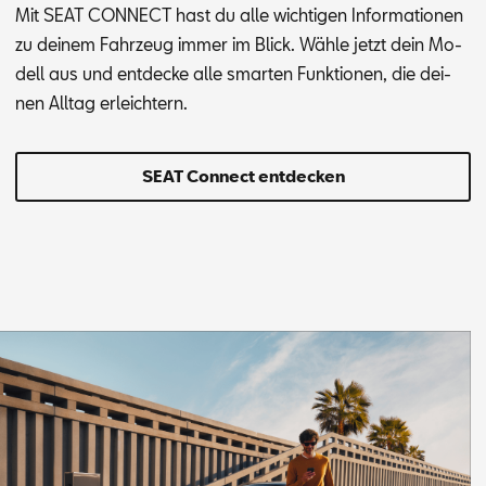
Mit SEAT CON­NECT hast du alle wich­ti­gen In­for­ma­tio­nen
zu dei­nem Fahr­zeug im­mer im Blick. Wäh­le jetzt dein Mo­
dell aus und ent­de­cke alle smar­ten Funk­tio­nen, die dei­
nen All­tag er­leich­tern.
SEAT Connect entdecken