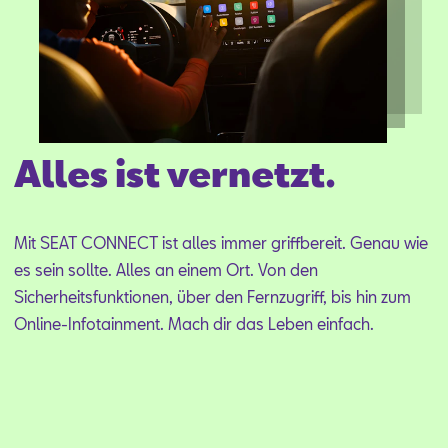
Aktionen
Alles ist vernetzt.
Mit SEAT CON­NECT ist al­les im­mer griff­be­reit. Ge­nau wie
es sein soll­te. Al­les an ei­nem Ort. Von den
Si­cher­heits­funk­tio­nen, über den Fern­zu­griff, bis hin zum
On­line-In­fo­tain­ment. Mach dir das Le­ben ein­fach.