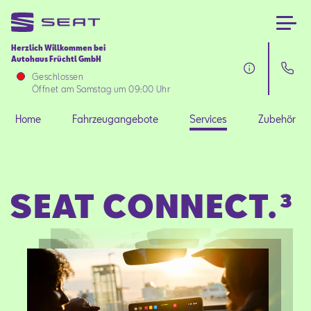
Herzlich Willkommen bei
Autohaus Früchtl GmbH
Home
Geschlossen
Öffnet am Samstag um 09:00 Uhr
Fahrzeugangebote
Home
Fahrzeugangebote
Services
Zubehör
Services
SEAT CONNECT.³
Zubehör
SEAT FOR BUSINESS
Über uns