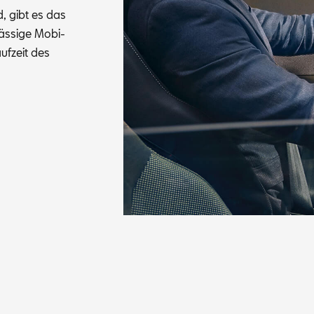
nd, gibt es das
s­si­ge Mo­bi­
auf­zeit des