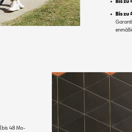
Bis zu 
Bis zu 
Ga­ran­t
en­mä­ß
t (bis 48 Mo­