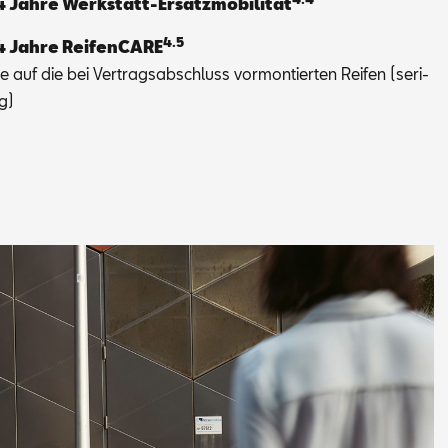
4 Jah­re Werk­statt-Er­satz­mo­bi­li­tät
4.5
4 Jah­re Rei­fen­CA­RE
ie auf die bei Ver­trags­ab­schluss vor­mon­tier­ten Rei­fen (se­ri­
ig)