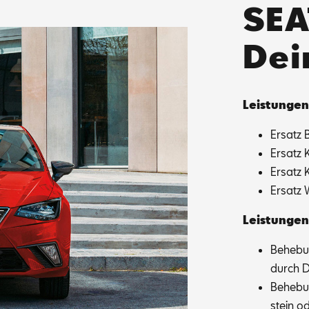
SEA
Dei
Leis­tun­gen
Er­satz 
Er­satz 
Er­satz 
Er­satz 
Leis­tun­gen
Be­he­bu
durch Dr
Be­he­bu
stein od