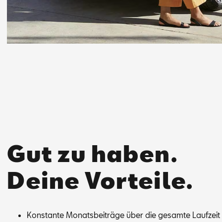
Gut zu haben.
Deine Vorteile.
Kon­stan­te Mo­nats­bei­trä­ge über die ge­sam­te Lauf­zei