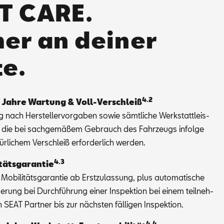
T CARE.
er an deiner
te.
4.2
 Jah­re War­tung & Voll-Ver­schleiß
 nach Her­stel­ler­vor­ga­ben so­wie sämt­li­che Werk­statt­leis­
, die bei sach­ge­mä­ßem Ge­brauch des Fahr­zeugs in­fol­ge
ür­li­chem Ver­schleiß er­for­der­lich wer­den.
4.3
­täts­ga­ran­tie
Mo­bi­li­täts­ga­ran­tie ab Erst­zu­las­sung, plus au­to­ma­ti­sche
ge­rung bei Durch­füh­rung ei­ner In­spek­ti­on bei ei­nem teil­neh­
SEAT Part­ner bis zur nächs­ten fäl­li­gen In­spek­ti­on.
4.4