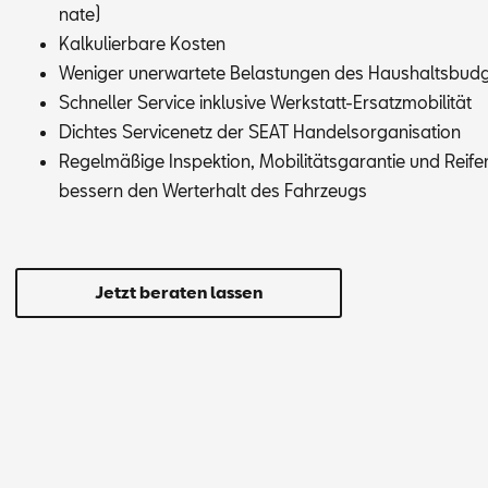
na­te)
Kal­ku­lier­ba­re Kos­ten
We­ni­ger un­er­war­te­te Be­las­tun­gen des Haus­halts­bud­
Schnel­ler Ser­vice in­klu­si­ve Werk­statt-Er­satz­mo­bi­li­tät
Dich­tes Ser­vice­netz der SEAT Han­dels­or­ga­ni­sa­ti­on
Re­gel­mä­ßi­ge In­spek­ti­on, Mo­bi­li­täts­ga­ran­tie und Rei­
bes­sern den Wert­erhalt des Fahr­zeugs
Jetzt beraten lassen