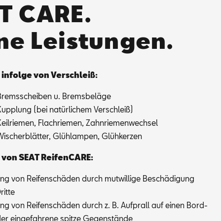
T CARE.
ne Leistungen.
 in­fol­ge von Ver­schleiß:
Brems­schei­ben u. Brems­be­lä­ge
Kupp­lung (bei na­tür­li­chem Ver­schleiß)
Keil­rie­men, Flach­rie­men, Zahn­rie­men­wech­sel
Wi­scher­blät­ter, Glüh­lam­pen, Glüh­ker­zen
 von SEAT Rei­fen­CA­RE:
ng von Rei­fen­schä­den durch mut­wil­li­ge Be­schä­di­gung
it­te
ng von Rei­fen­schä­den durch z. B. Auf­prall auf ei­nen Bord­
er ein­ge­fah­re­ne spit­ze Ge­gen­stän­de