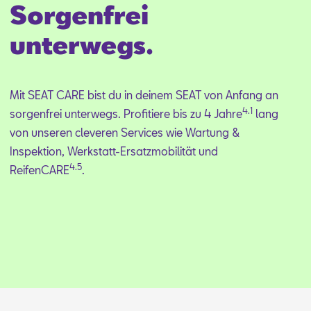
Sorgenfrei
unterwegs.
Mit SEAT CARE bist du in dei­nem SEAT von An­fang an
4.1
sor­gen­frei un­ter­wegs. Pro­fi­tie­re bis zu 4 Jah­re
lang
von un­se­ren cle­ve­ren Ser­vices wie War­tung &
In­spek­ti­on, Werk­statt-Er­satz­mo­bi­li­tät und
4.5
Rei­fen­CA­RE
.