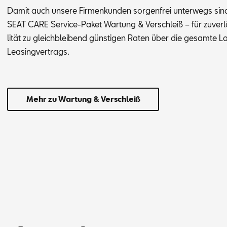
Da­mit auch un­se­re Fir­men­kun­den sor­gen­frei un­ter­wegs si
SEAT CARE Ser­vice-Pa­ket War­tung & Ver­schleiß – für zu­ver­lä
li­tät zu gleich­blei­bend güns­ti­gen Ra­ten über die ge­sam­te L
Lea­sing­ver­trags.
Mehr zu Wartung & Verschleiß