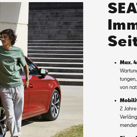
SEA
Imm
Sei
Max. 4
War­tung
tun­gen
von na­t
Mo­bi­li
2 Jah­re 
Ver­län­
men­den 