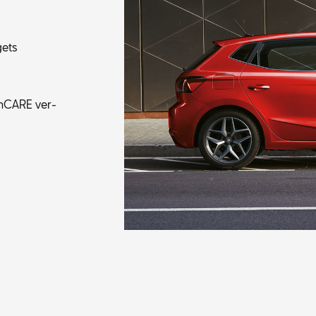
gets
fen­CA­RE ver­